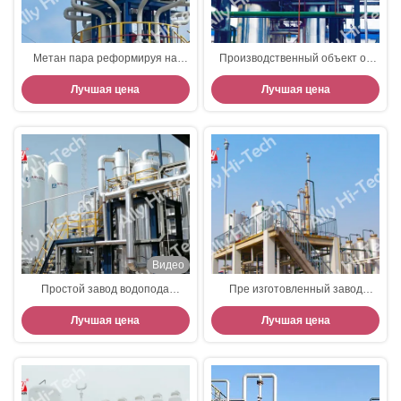
Метан пара реформируя на
Производственный объект от
месте производственную
метанола, большая емкость
Лучшая цена
Лучшая цена
систему водопода СМР
водопода большого диапазона
Видео
Простой завод водопода
Пре изготовленный завод
конфигурации от
водопода скида от метанола
Лучшая цена
Лучшая цена
энергопотребления метанола
отсутствие загрязнения
низкого
окружающей среды