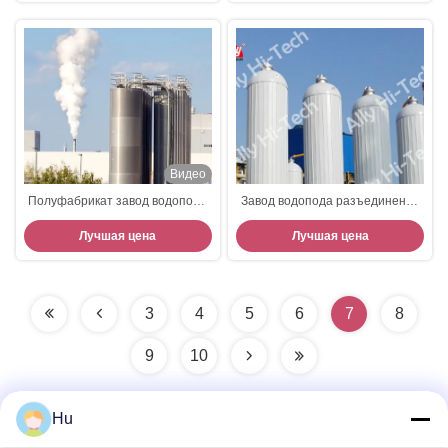
Видео
Полуфабрикат завод водопода
Завод водопода разъединения
99,6% от метанола
и поколения 99,9999% газа
Лучшая цена
Лучшая цена
3
4
5
6
7
8
9
10
Hu