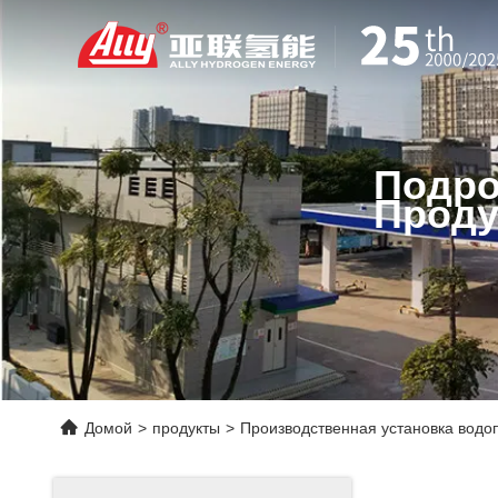
Подро
Проду
Домой
>
продукты
>
Производственная установка водо