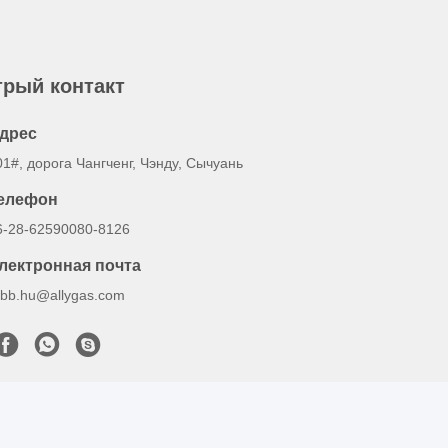
рый контакт
дрес
01#, дорога Чангченг, Чэнду, Сычуань
елефон
6-28-62590080-8126
лектронная почта
obb.hu@allygas.com