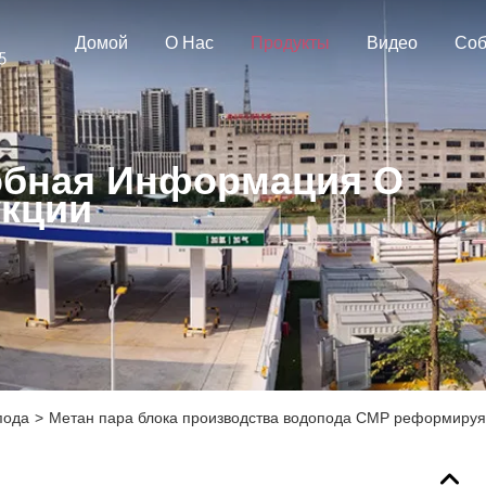
Домой
О Нас
Продукты
Видео
Соб
бная Информация О
кции
пода
>
Метан пара блока производства водопода СМР реформируя