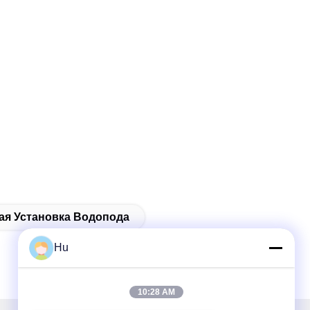
ая Установка Водопода
Hu
10:28 AM