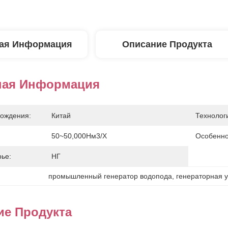
ая Информация
Описание Продукта
ная Информация
ождения:
Китай
Технолог
50~50,000Нм3/х
Особенно
ье:
НГ
промышленный генератор водопода
, 
генераторная 
ие Продукта