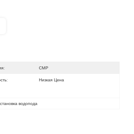
ия:
СМР
сть:
Низкая Цена
установка водопода