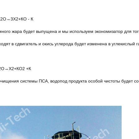
Х2О→3Х2+КО - К
много жара будет выпущена и мы используем экономизатор для тог
ходят в сдвигатель и окись углерода будет изменена в углекислый г
Х2О→Х2+КО2 +К
очищения системы ПСА, водопод продукта особой чистоты будет со