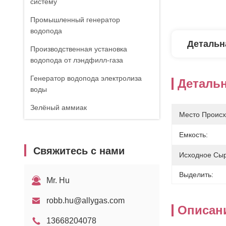
систему
Промышленный генератор
водопода
Детальн
Производственная установка
водопода от лэндфилл-газа
Генератор водопода электролиза
Деталь
воды
Зелёный аммиак
Место Происх
Емкость:
Свяжитесь с нами
Исходное Сыр
Выделить:
Mr. Hu
robb.hu@allygas.com
Описан
13668204078