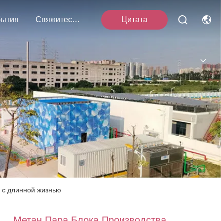
ытия
Свяжитесь С Нами
Цитата
 с длинной жизнью
Метан Пара Блока Производства