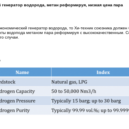
 генератор водорода, метан реформируя, низкая цена пара
экономический генератор водорода, то Хи-техник союзника долже
кты водопода метаном пара реформируя с высококачественным. Со
го случаи.
е