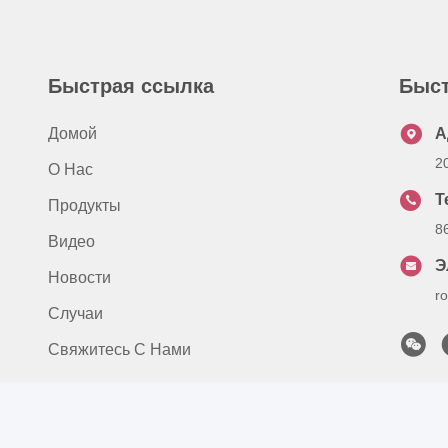
Быстрая ссылка
Быст
Домой
А
2
О Нас
Т
Продукты
8
Видео
Э
Новости
r
Случаи
Свяжитесь С Нами