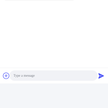
Тэги:
Промышленное Предприятие Водопода
Большинств Эффективный Генератор Водопода
Быстрый контакт
Адрес
201#, дорога Чангченг, Чэнду, Сычуань
Телефон
86-28-62590080-8126
Photo