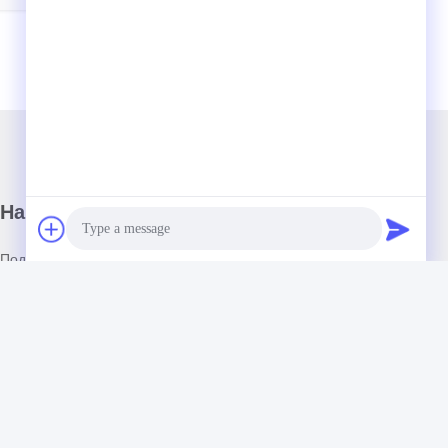
Наш бюллетень
Подпишитесь на нашу информационную рассылку для
получения скидок и прочего.
Photo
Video Call
Audio Call