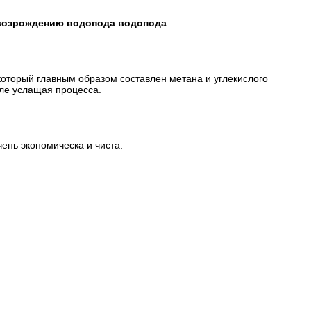
 возрождению водопода водопода
оторый главным образом составлен метана и углекислого
сле услащая процесса.
ень экономическа и чиста.