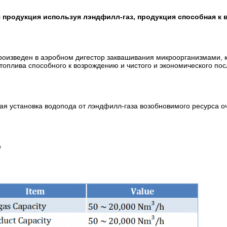
 продукция используя лэндфилл-газ, продукция способная к
роизведен в аэробном дигестор заквашивания микроорганизмами, к
 топлива способного к возрождению и чистого и экономического по
я установка водопода от лэндфилл-газа возобновимого ресурса оч
е