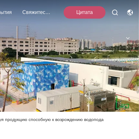
ытия
Свяжитесь С Нами
Цитата
уя продукцию способную к возрождению водопода