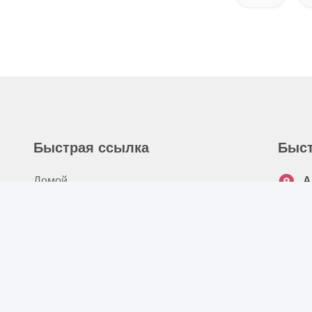
Быстрая ссылка
Быст
Домой
А
2
О Нас
Т
Продукты
8
Видео
Э
Новости
r
Случаи