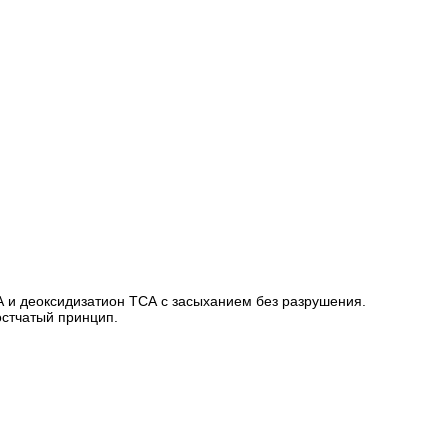
 и деоксидизатион ТСА с засыханием без разрушения.
остчатый принцип.