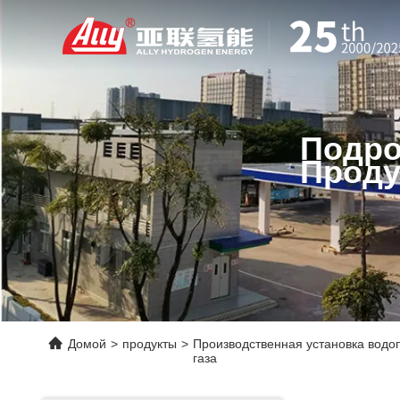
Подро
Проду
Домой
>
продукты
>
Производственная установка водо
газа