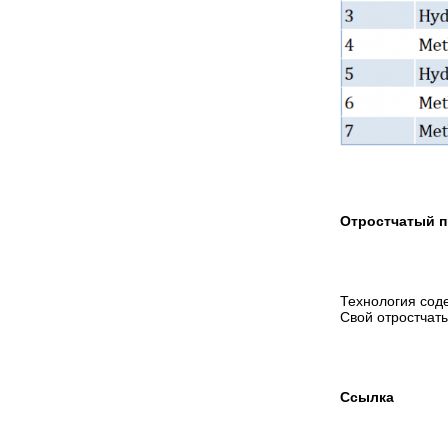
Отростчатый 
Технология сод
Свой отростчат
Ссылка