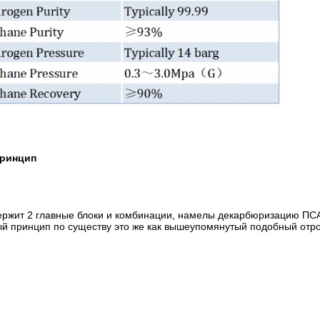
принцип
ержит 2 главные блоки и комбинации, намелы декарбюризацию ПСА
ый принцип по существу это же как вышеупомянутый подобный отр