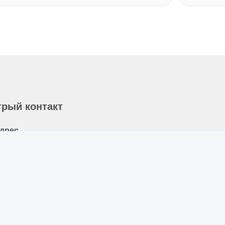
рый контакт
дрес
01#, дорога Чангченг, Чэнду, Сычуань
елефон
6-28-62590080-8126
лектронная почта
obb.hu@allygas.com