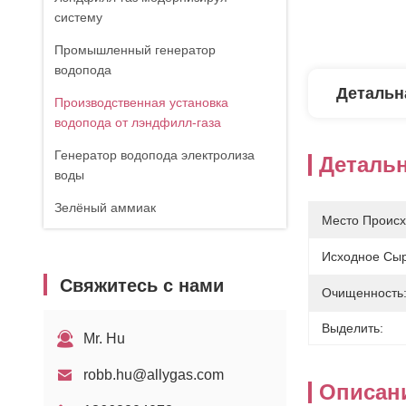
систему
Промышленный генератор
водопода
Детальн
Производственная установка
водопода от лэндфилл-газа
Генератор водопода электролиза
Деталь
воды
Зелёный аммиак
Место Происх
Исходное Сыр
Свяжитесь с нами
Очищенность
Выделить:
Mr. Hu
robb.hu@allygas.com
Описан