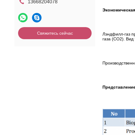
13668204078
Экономическая
Свяжитесь сейчас
Лэндфилл-газ п
газа (СО2). Вид
Производственна
Представлени