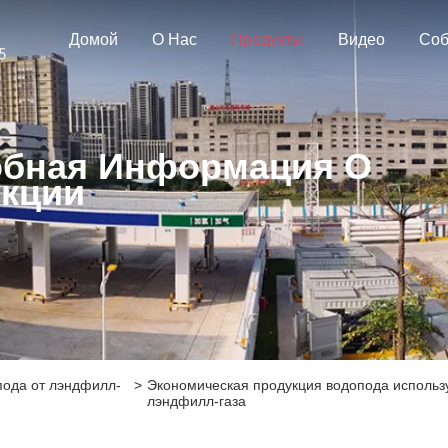
Домой
О Нас
Продукты
Видео
Соб
бная Информация О
кции
пода от лэндфилл-
>
Экономическая продукция водопода использ
лэндфилл-газа