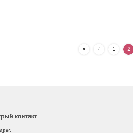
1
2
рый контакт
дрес