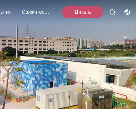
ытия
Свяжитесь С Нами
Цитата