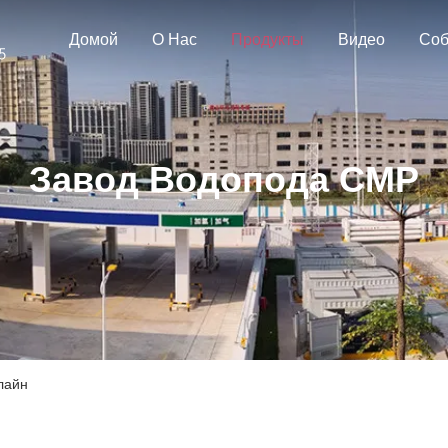
Домой
О Нас
Продукты
Видео
Соб
Завод Водопода СМР
лайн