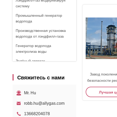
Лэндфилл-газ модернизируя
систему
Промышленный генератор
водопода
Производственная установка
водопода от лэндфилл-газа
Генератор водопода
электролиза воды
Зелёный аммиак
Завод поколен
Свяжитесь с нами
безопасности р
пара природ
Лучшая ц
Mr. Hu
robb.hu@allygas.com
13668204078