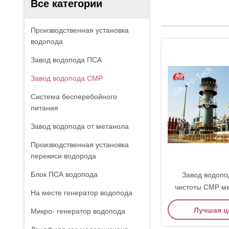
Все категории
Производственная установка
водопода
Завод водопода ПСА
Завод водопода СМР
Система бесперебойного
питания
Завод водопода от метанола
Производственная установка
перекиси водорода
Блок ПСА водопода
Завод водопо
чистоты СМР м
На месте генератор водопода
реформируя т
Лучшая ц
Микро- генератор водопода