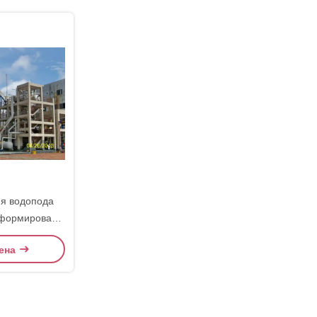
ия водопода
еформировать
ного газа
ена