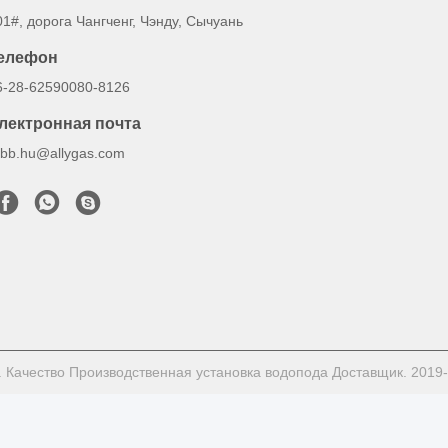
01#, дорога Чангченг, Чэнду, Сычуань
елефон
6-28-62590080-8126
лектронная почта
obb.hu@allygas.com
 Качество Производственная установка водопода Доставщик. 2019-2