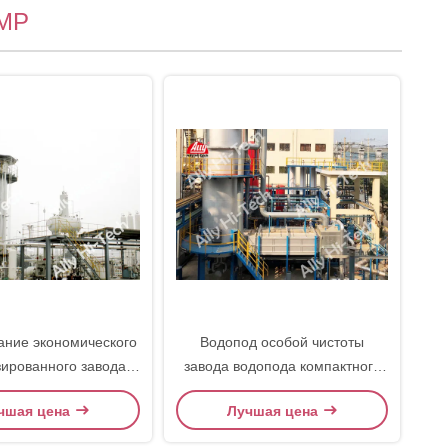
СМР
ние экономического
Водопод особой чистоты
зированного завода
завода водопода компактного
 деятельности СМР
плана экономический СМР до
чшая цена
Лучшая цена
легкое
99,9999%